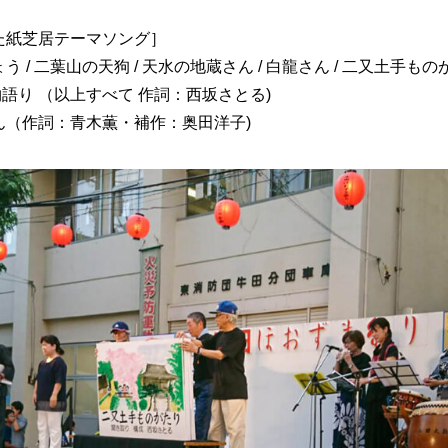
た紙芝居テーマソング］
 / 二葉山の天狗 / 天水の地蔵さん / 白龍さん / 二又土手もの
社物語り （以上すべて 作詞：西坂さとる)
ん（作詞：青木薫・補作：奥田洋子)