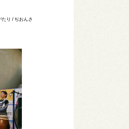
がたり / ぢおんさ